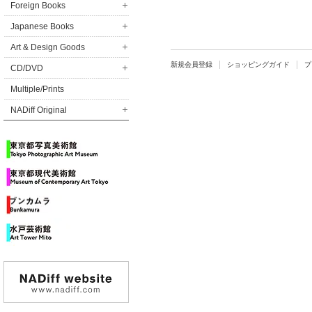
Foreign Books
Japanese Books
Art & Design Goods
新規会員登録
ショッピングガイド
プ
CD/DVD
Multiple/Prints
NADiff Original