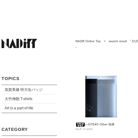
NADiff Online Top
> search result " EU
-
TOPICS
加賀美健 特大缶バッジ
大竹伸朗 T-shirts
Art is a part of life
c-SITE#3 Other 他者
CATEGORY
da大 in print